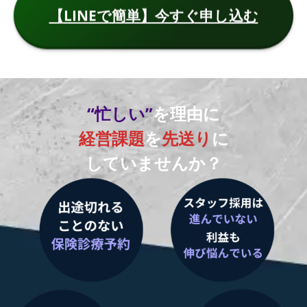
【LINEで簡単】今すぐ申し込む
“忙しい”
を理由に
経営課題
を
先送り
に
していませんか？