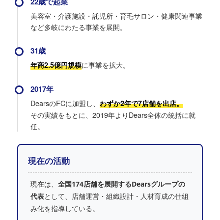
22歳で起業
美容室・介護施設・託児所・育毛サロン・健康関連事業
など多岐にわたる事業を展開。
31歳
に事業を拡大。
年商2.5億円規模
2017年
DearsのFCに加盟し、
わずか2年で7店舗を出店。
その実績をもとに、2019年よりDears全体の統括に就
任。
現在の活動
現在は、
全国174店舗を展開するDearsグループの
代表
として、店舗運営・組織設計・人材育成の仕組
み化を指導している。